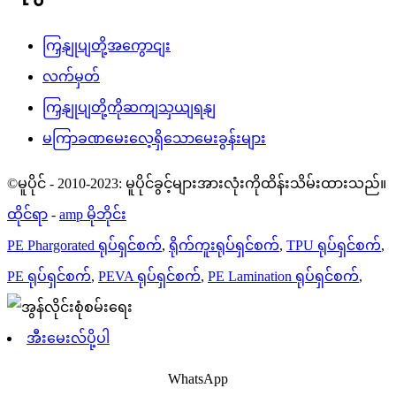
ကြှနျုပျတို့အကွောငျး
လက်မှတ်
ကြှနျုပျတို့ကိုဆကျသှယျရနျ
မကြာခဏမေးလေ့ရှိသောမေးခွန်းများ
©မူပိုင် - 2010-2023: မူပိုင်ခွင့်များအားလုံးကိုထိန်းသိမ်းထားသည်။
ထိုင်ရာ
-
amp မိုဘိုင်း
PE Phargorated ရုပ်ရှင်စက်
,
ရိုက်ကူးရုပ်ရှင်စက်
,
TPU ရုပ်ရှင်စက်
,
PE ရုပ်ရှင်စက်
,
PEVA ရုပ်ရှင်စက်
,
PE Lamination ရုပ်ရှင်စက်
,
အီးမေးလ်ပို့ပါ
WhatsApp