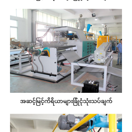
အဆင့်မြင့်ကိရိယာများခြုံငုံသုံးသပ်ချက်