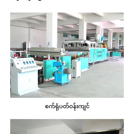
စက်ရုံပတ်ဝန်းကျင်