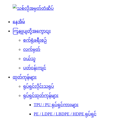
နေအိမ်
ကြှနျုပျတို့အကွောငျး
စက်ရုံခရီးစဉ်
လက်မှတ်
ဝယ်သူ
ပတ်ဝန်းကျင်
ထုတ်ကုန်များ
ရုပ်ရှင်လိုင်းသရုပ်
ရုပ်ရှင်ထုတ်ကုန်များ
TPU / PU ရုပ်ရှင်ကားများ
PE / LDPE / LBDPE / HDPE ရုပ်ရှင်