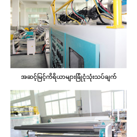
အဆင့်မြင့်ကိရိယာများခြုံငုံသုံးသပ်ချက်