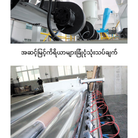
အဆင့်မြင့်ကိရိယာများခြုံငုံသုံးသပ်ချက်