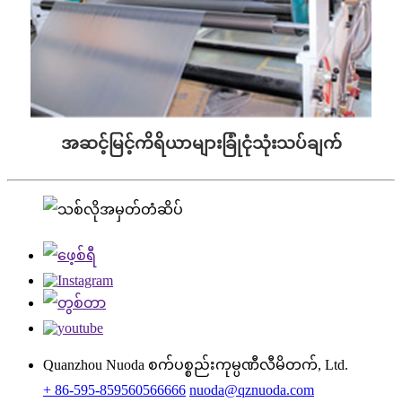
အဆင့်မြင့်ကိရိယာများခြုံငုံသုံးသပ်ချက်
Quanzhou Nuoda စက်ပစ္စည်းကုမ္ပဏီလီမိတက်, Ltd.
+ 86-595-859560566666
nuoda@qznuoda.com