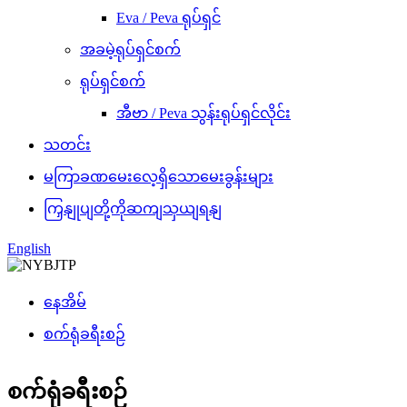
Eva / Peva ရုပ်ရှင်
အခမဲ့ရုပ်ရှင်စက်
ရုပ်ရှင်စက်
အီဗာ / Peva သွန်းရုပ်ရှင်လိုင်း
သတင်း
မကြာခဏမေးလေ့ရှိသောမေးခွန်းများ
ကြှနျုပျတို့ကိုဆကျသှယျရနျ
English
နေအိမ်
စက်ရုံခရီးစဉ်
စက်ရုံခရီးစဉ်