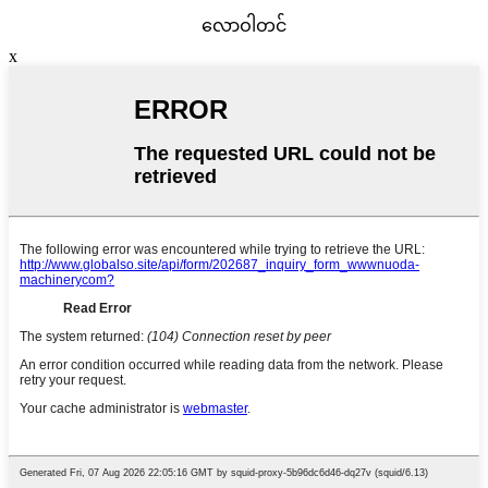
လောဝါတင်
x