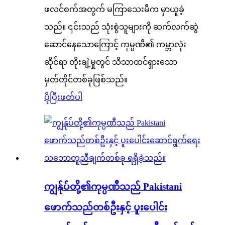
ဖလင်စက်အတွက် မကြာသေးမီက မှာယူခဲ့
သည်။ ၎င်းသည် သုံးစွဲသူများကို ဆက်လက်ဆွဲ
ဆောင်နေသောကြောင့် ကုမ္ပဏီ၏ ကမ္ဘာလုံး
ဆိုင်ရာ တိုးချဲ့မှုတွင် သိသာထင်ရှားသော
မှတ်တိုင်တစ်ခုဖြစ်သည်။
ပိုပြီးဖတ်ပါ
ကျွန်ုပ်တို့၏ကုမ္ပဏီသည် Pakistani
ဖောက်သည်တစ်ဦးနှင့် ပူးပေါင်း