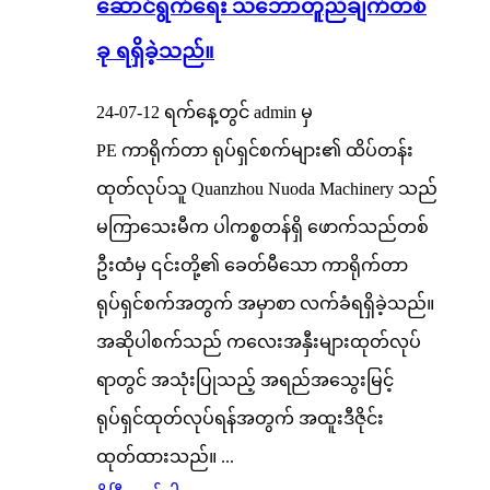
ဆောင်ရွက်ရေး သဘောတူညီချက်တစ်
ခု ရရှိခဲ့သည်။
24-07-12 ရက်နေ့တွင် admin မှ
PE ကာရိုက်တာ ရုပ်ရှင်စက်များ၏ ထိပ်တန်း
ထုတ်လုပ်သူ Quanzhou Nuoda Machinery သည်
မကြာသေးမီက ပါကစ္စတန်ရှိ ဖောက်သည်တစ်
ဦးထံမှ ၎င်းတို့၏ ခေတ်မီသော ကာရိုက်တာ
ရုပ်ရှင်စက်အတွက် အမှာစာ လက်ခံရရှိခဲ့သည်။
အဆိုပါစက်သည် ကလေးအနှီးများထုတ်လုပ်
ရာတွင် အသုံးပြုသည့် အရည်အသွေးမြင့်
ရုပ်ရှင်ထုတ်လုပ်ရန်အတွက် အထူးဒီဇိုင်း
ထုတ်ထားသည်။ ...