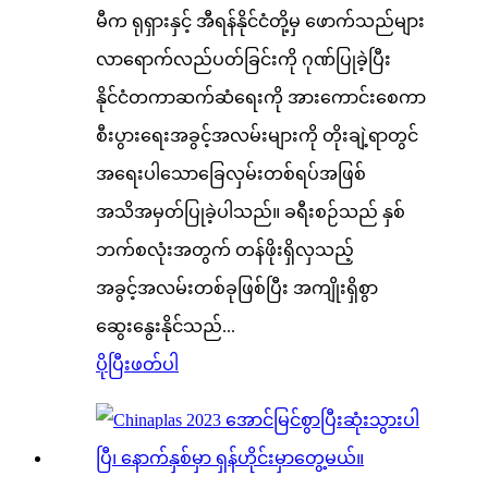
မီက ရုရှားနှင့် အီရန်နိုင်ငံတို့မှ ဖောက်သည်များ
လာရောက်လည်ပတ်ခြင်းကို ဂုဏ်ပြုခဲ့ပြီး
နိုင်ငံတကာဆက်ဆံရေးကို အားကောင်းစေကာ
စီးပွားရေးအခွင့်အလမ်းများကို တိုးချဲ့ရာတွင်
အရေးပါသောခြေလှမ်းတစ်ရပ်အဖြစ်
အသိအမှတ်ပြုခဲ့ပါသည်။ ခရီးစဉ်သည် နှစ်
ဘက်စလုံးအတွက် တန်ဖိုးရှိလှသည့်
အခွင့်အလမ်းတစ်ခုဖြစ်ပြီး အကျိုးရှိစွာ
ဆွေးနွေးနိုင်သည်...
ပိုပြီးဖတ်ပါ