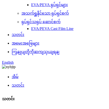
EVA/PEVA ရုပ်ရှင်များ
အသက်ရှူနိုင်သော ရုပ်ရှင်စက်
ရုပ်ရှင်သရုပ် ဆောင်စက်
EVA/PEVA Cast Film Line
သတင်း
အမေးအဖြေများ
ကြှနျုပျတို့ကိုဆကျသှယျရနျ
English
အိမ်
သတင်း
သတင်း