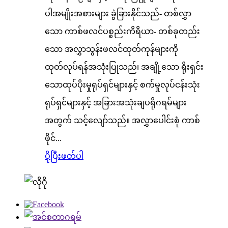
ပါအမျိုးအစားများ ခွဲခြားနိုင်သည်- တစ်လွှာ
သော ကာစ်ဖလင်ပစ္စည်းကိရိယာ- တစ်ခုတည်း
သော အလွှာသွန်းဖလင်ထုတ်ကုန်များကို
ထုတ်လုပ်ရန်အသုံးပြုသည်၊ အချို့သော ရိုးရှင်း
သောထုပ်ပိုးမှုရုပ်ရှင်များနှင့် စက်မှုလုပ်ငန်းသုံး
ရုပ်ရှင်များနှင့် အခြားအသုံးချပရိုဂရမ်များ
အတွက် သင့်လျော်သည်။ အလွှာပေါင်းစုံ ကာစ်
ဖိုင်...
ပိုပြီးဖတ်ပါ