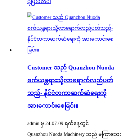
ပိုပြီးဖတ်ပါ
Customer သည် Quanzhou Nuoda
စက်ယန္တရားသို့လာရောက်လည်ပတ်
သည်- နိုင်ငံတကာဆက်ဆံရေးကို
အားကောင်းစေခြင်း။
admin မှ 24-07-09 ရက်နေ့တွင်
Quanzhou Nuoda Machinery သည် မကြာသေး