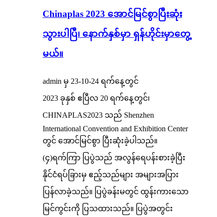
Chinaplas 2023 အောင်မြင်စွာပြီးဆုံး
သွားပါပြီ၊ နောက်နှစ်မှာ ရှန်ဟိုင်းမှာတွေ့
မယ်။
admin မှ 23-10-24 ရက်နေ့တွင်
2023 ခုနှစ် ဧပြီလ 20 ရက်နေ့တွင်၊
CHINAPLAS2023 သည် Shenzhen
International Convention and Exhibition Center
တွင် အောင်မြင်စွာ ပြီးဆုံးခဲ့ပါသည်။
(၄)ရက်ကြာ ပြပွဲသည် အလွန်ရေပန်းစားခဲ့ပြီး
နိုင်ငံရပ်ခြားမှ ဧည့်သည်များ အများအပြား
ပြန်လာခဲ့သည်။ ပြပွဲခန်းမတွင် ထွန်းကားသော
မြင်ကွင်းကို ပြသထားသည်။ ပြပွဲအတွင်း