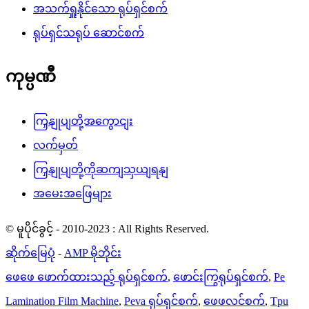
အသက်ရှူနိုင်သော ရုပ်ရှင်စက်
ရုပ်ရှင်သရုပ် ဆောင်စက်
ကုမ္ပဏီ
ကြှနျုပျတို့အကွောငျး
လက်မှတ်
ကြှနျုပျတို့ကိုဆကျသှယျရနျ
အမေးအဖြေများ
© မူပိုင်ခွင့် - 2010-2023 : All Rights Reserved.
ဆိုက်မြေပုံ
-
AMP မိုဘိုင်း
ဖေဖေ ဖောက်ထားသည့် ရုပ်ရှင်စက်
,
ဖောင်းကြွရုပ်ရှင်စက်
,
Pe
Lamination Film Machine
,
Peva ရုပ်ရှင်စက်
,
ဖေဖလင်စက်
,
Tpu