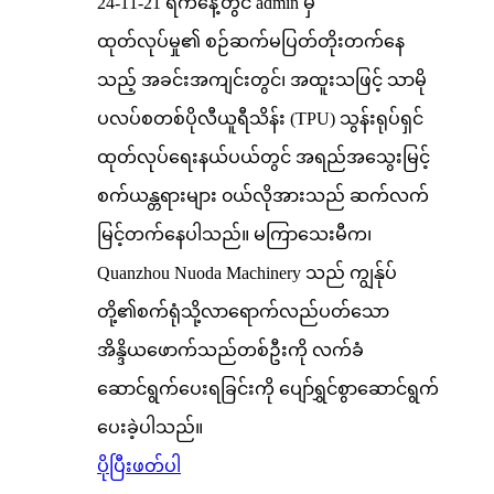
24-11-21 ရက်နေ့တွင် admin မှ
ထုတ်လုပ်မှု၏ စဉ်ဆက်မပြတ်တိုးတက်နေ
သည့် အခင်းအကျင်းတွင်၊ အထူးသဖြင့် သာမို
ပလပ်စတစ်ပိုလီယူရီသိန်း (TPU) သွန်းရုပ်ရှင်
ထုတ်လုပ်ရေးနယ်ပယ်တွင် အရည်အသွေးမြင့်
စက်ယန္တရားများ ၀ယ်လိုအားသည် ဆက်လက်
မြင့်တက်နေပါသည်။ မကြာသေးမီက၊
Quanzhou Nuoda Machinery သည် ကျွန်ုပ်
တို့၏စက်ရုံသို့လာရောက်လည်ပတ်သော
အိန္ဒိယဖောက်သည်တစ်ဦးကို လက်ခံ
ဆောင်ရွက်ပေးရခြင်းကို ပျော်ရွှင်စွာဆောင်ရွက်
ပေးခဲ့ပါသည်။
ပိုပြီးဖတ်ပါ