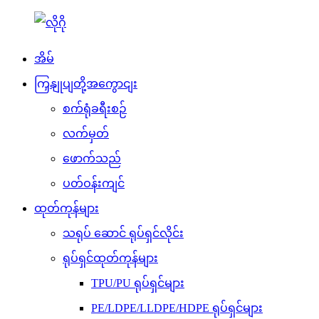
အိမ်
ကြှနျုပျတို့အကွောငျး
စက်ရုံခရီးစဉ်
လက်မှတ်
ဖောက်သည်
ပတ်ဝန်းကျင်
ထုတ်ကုန်များ
သရုပ် ဆောင် ရုပ်ရှင်လိုင်း
ရုပ်ရှင်ထုတ်ကုန်များ
TPU/PU ရုပ်ရှင်များ
PE/LDPE/LLDPE/HDPE ရုပ်ရှင်များ