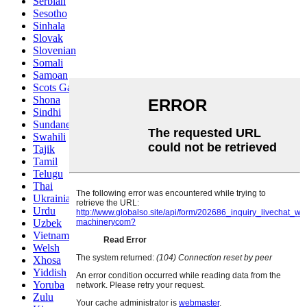
Serbian
Sesotho
Sinhala
Slovak
Slovenian
Somali
Samoan
Scots Gaelic
Shona
Sindhi
Sundanese
Swahili
Tajik
Tamil
Telugu
Thai
Ukrainian
Urdu
Uzbek
Vietnamese
Welsh
Xhosa
Yiddish
Yoruba
Zulu