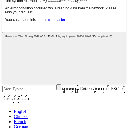
ရှာဖွေရန် Enter သို့မဟုတ် ESC ကို
ပိတ်ရန် နှိပ်ပါ။
English
Chinese
French
German