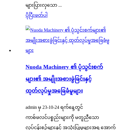
များပြားလှသော ...
ပိုပြီးဖတ်ပါ
Nuoda Machinery ၏ ပုံသွင်းစက်
များ၏ အမျိုးအစားခွဲခြင်းနှင့်
ထုတ်လုပ်မှုအခြေခံမူများ
admin မှ 23-10-24 ရက်နေ့တွင်
ကာစ်ဖလင်ပစ္စည်းများကို မတူညီသော
လုပ်ငန်းစဉ်များနှင့် အသုံးပြုမှုများအရ အောက်