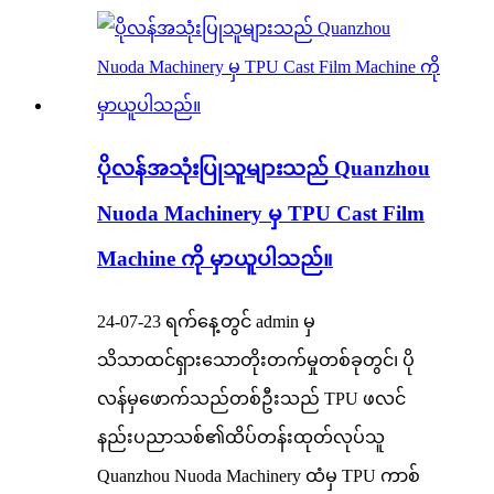
ပိုလန်အသုံးပြုသူများသည် Quanzhou
Nuoda Machinery မှ TPU Cast Film
Machine ကို မှာယူပါသည်။
24-07-23 ရက်နေ့တွင် admin မှ
သိသာထင်ရှားသောတိုးတက်မှုတစ်ခုတွင်၊ ပို
လန်မှဖောက်သည်တစ်ဦးသည် TPU ဖလင်
နည်းပညာသစ်၏ထိပ်တန်းထုတ်လုပ်သူ
Quanzhou Nuoda Machinery ထံမှ TPU ကာစ်